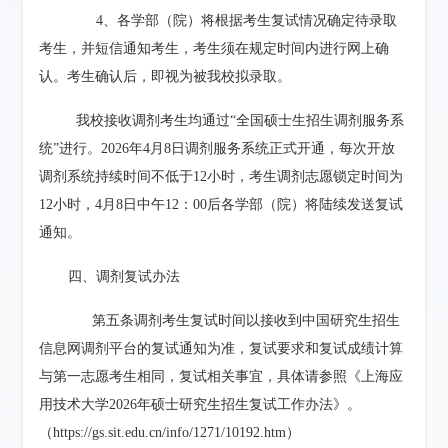
4、
各学部（院）将根据考生复试情况确定待录取
考生，并短信通知考生，考生须在规定时间内进行网上确
认。考生确认后，即视为被我校拟录取。
我校接收调剂考生均通过“全国硕士生招生调剂服务系
统”进行。
2026
年
4
月
8
日调剂服务系统正式开通，每次开放
调剂系统持续时间不低于
12
小时，考生调剂志愿锁定时间为
12
小时，
4
月
8
日中午
12
：
00
后各学部（院）将陆续发送复试
通知。
四、
调剂复试办法
第五条
调剂考生复试时间以接收到中国研究生招生
信息网调剂平台的复试通知为准，复试要求和复试成绩计算
与第一志愿考生相同，复试相关事宜，具体请参照
《上海应
用技术大学
2026
年硕士研究生招生复试工作办法》
。
（
https://gs.sit.edu.cn/info/1271/10192.htm
）