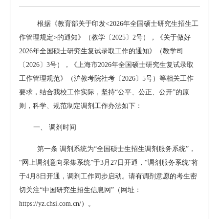
根据《教育部关于印发
<2026
年全国硕士研究生招生工
作管理规定
>
的通知》（教学〔
2025
〕
2
号），《关于做好
2026
年全国硕士研究生复试录取工作的通知》（教学司
〔
2026
〕
3
号），《上海市
2026
年全国硕士研究生复试录取
工作管理规范》（沪教考院社考〔
2026
〕
5
号）等相关工作
要求，结合我校工作实际，坚持“公平、公正、公开”的原
则，科学、规范制定调剂工作办法如下：
一、
调剂时间
第一条
调剂系统为“全国硕士生招生调剂服务系统”，
“网上调剂意向采集系统”于
3
月
27
日开通，
“调剂服务系统”将
于
4
月
8
日开通
，调剂工作同步启动。请有调剂意愿的考生密
切关注“中国研究生招生信息网”（网址：
https://yz.chsi.com.cn/
）。