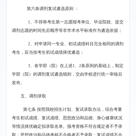
第六条
调剂复试遴选原则
：
1、
不得将考生第一志愿报考单位、毕业院校、提交
调剂志愿的时间先后顺序等非学术水平标准作为遴选依据；
2、
对申请同一专业、初试成绩科目完全相同的调剂
考生，应当按考生初试成绩择优遴选；
3、
各学部（院）在上述
1
、
2
条原则的基础上，制定
学部（院）的调剂复试遴选细则，交由学校进行统一审核后
发布。
五、
调剂录取
第七条
按照我校招生计划、复试录取办法，综合考量
考生初试成绩、复试成绩、思想政治和品德、身心健康状况
等情况择优确定拟录取名单。报考资格不符合规定者不予录
取；思想政治和品德考核不合格者不予录取；复试成绩不合