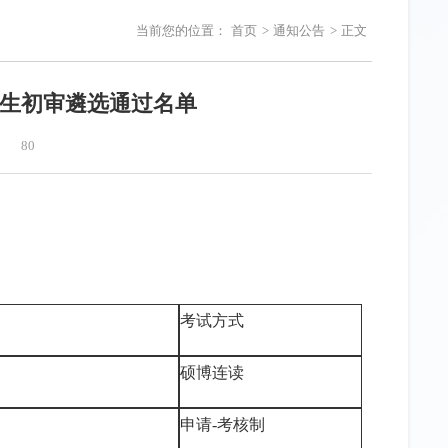
当前您的位置：
首页
>
通知公告
>
正文
招生初审遴选通过名单
80
考试方式
硕博连读
申请-考核制