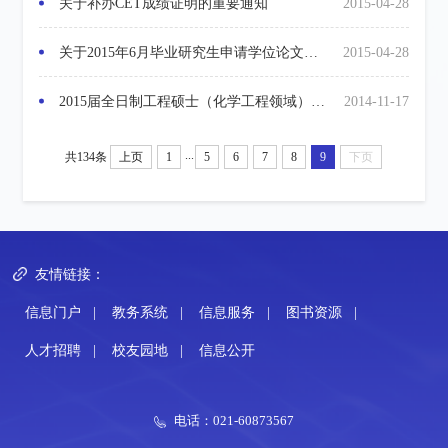
关于补办CET成绩证明的重要通知
2015-04-28
关于2015年6月毕业研究生申请学位论文保密的通知
2015-04-28
2015届全日制工程硕士（化学工程领域）学位论文答辩工作日程安排
2014-11-17
...
共134条
上页
1
5
6
7
8
9
下页
友情链接：
信息门户
|
教务系统
|
信息服务
|
图书资源
|
人才招聘
|
校友园地
|
信息公开
电话：021-60873567